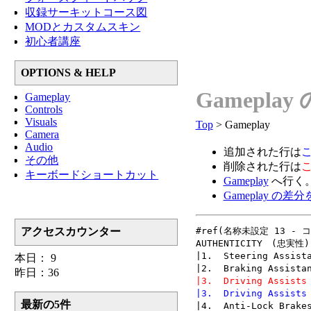
収録サーキットコース図
MODとカスタムスキン
初心者講座
OPTIONS & HELP
Gameplay
Gameplay
Controls
Visuals
Top
> Gameplay
Camera
Audio
追加された行は
その他
削除された行は
キーボードショートカット
Gameplay
へ行く
Gameplay の差
アクセスカウンター
#ref(名称未設定 13 - コ
AUTHENTICITY　(忠実性)

|1.  Steering Assi
本日： 9
昨日：36
|3.  Driving Assis
|3.  Driving Assi
最新の5件
|4.  Anti-Lock Bra