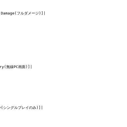
 Damage(フルダメージ)]|

ry(無線PC画面)]|

nly(シングルプレイのみ)]|
