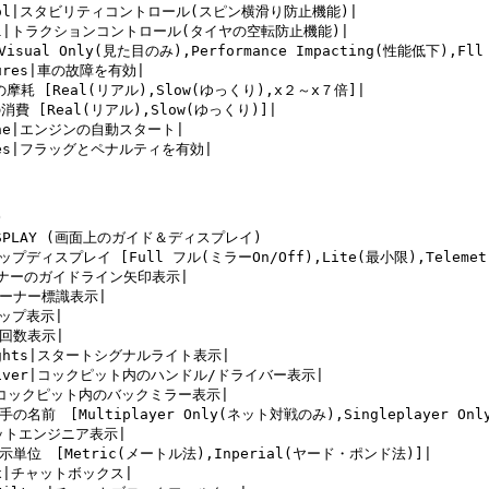
ontrol|スタビリティコントロール(スピン横滑り防止機能)|

ntrol|トラクションコントロール(タイヤの空転防止機能)|

Visual Only(見た目のみ),Performance Impacting(性能低下),Fll
ilures|車の故障を有効|

ヤの摩耗 [Real(リアル),Slow(ゆっくり),x２～x７倍]|

の消費 [Real(リアル),Slow(ゆっくり)]|

ngine|エンジンの自動スタート|

lties|フラッグとペナルティを有効|



 DISPLAY (画面上のガイド＆ディスプレイ)

アップディスプレイ [Full フル(ミラーOn/Off),Lite(最小限),Telemet
|コーナーのガイドライン矢印表示|

|コーナー標識表示|

マップ表示|

周回数表示|

 Lights|スタートシグナルライト表示|

l/Driver|コックピット内のハンドル/ドライバー表示|

ors|コックピット内のバックミラー表示|

|相手の名前　[Multiplayer Only(ネット対戦のみ),Singleplayer O
|ピットエンジニア表示|

s|表示単位　[Metric(メートル法),Inperial(ヤード・ポンド法)]|

Box|チャットボックス|
