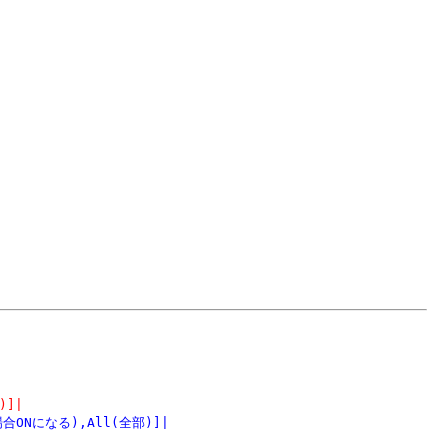
)]|
場合ONになる),All(全部)]|