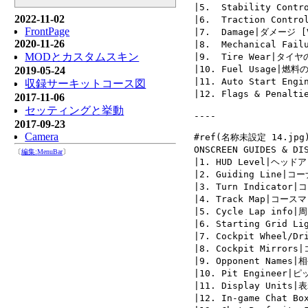
|5.  Stability C
2022-11-02
|6.  Traction Co
FrontPage
|7.  Damage|ダメージ [
2020-11-26
|8.  Mechanical Fa
MODとカスタムスキン
|9.  Tire Wear|タイ
|10. Fuel Usage|燃料
2019-05-24
|11. Auto Start E
収録サーキットコース図
|12. Flags & Pena
2017-11-06
セッティングと挙動
----

2017-09-23
Camera
#ref(名称未設定 14.jpg)
ONSCREEN GUIDES &
〔
編集:
MenuBar
〕
|1. HUD Level|ヘッド
|2. Guiding Line
|3. Turn Indicator
|4. Track Map|コース
|5. Cycle Lap info|
|6. Starting Grid
|7. Cockpit Whee
|8. Cockpit Mirr
|9. Opponent Names
|10. Pit Engineer
|11. Display Unit
|12. In-game Chat 