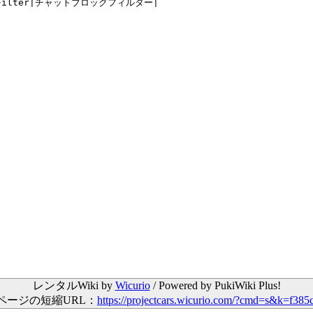
レンタルWiki by
Wicurio
/ Powered by PukiWiki Plus!
ページの短縮URL：
https://projectcars.wicurio.com/?cmd=s&k=f385