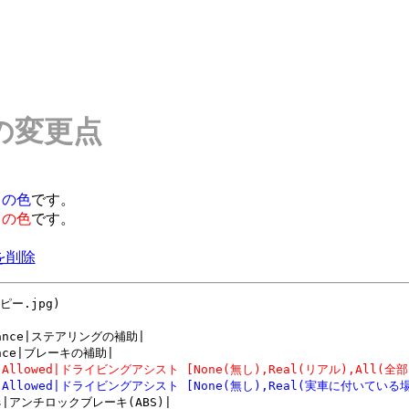
の変更点
この色
です。
この色
です。
。
分を削除
ピー.jpg)

stance|ステアリングの補助|

ts Allowed|ドライビングアシスト [None(無し),Real(リアル),All(全部
sts Allowed|ドライビングアシスト [None(無し),Real(実車に付いている
kes|アンチロックブレーキ(ABS)|
