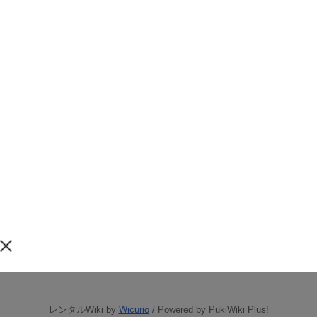
レンタルWiki by
Wicurio
/ Powered by PukiWiki Plus!